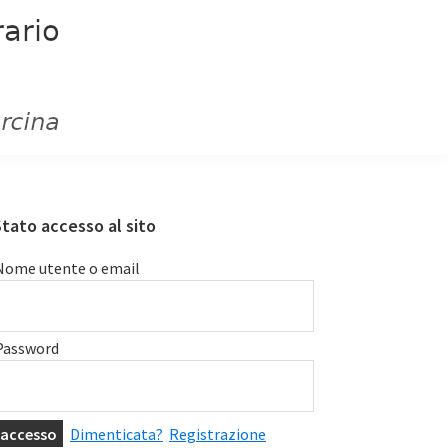
Primary
tato accesso al sito
Sidebar
Nome utente o email
Password
Dimenticata?
Registrazione