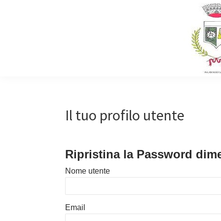
Skip
Skip
to
to
content
primary
sidebar
Prenota
Comune
orario
di
cerimoni
funebre
Villa
Il tuo profilo utente
Carcina
Ripristina la Password dim
Nome utente
Email